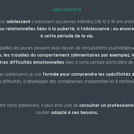
ADOLESCENTS
pour
adolescent
s'adressent aux jeunes individus (de 12 à 18 ans envi
relationnelles liées à la puberté, à l'adolescence ; ou encore 
à cette période de la vie.
quelles les jeunes peuvent avoir besoin de consultations psychologiqu
on, les troubles du comportement (alimentaires par exemple), le
tres difficultés émotionnelles
liées à cette période particulière de 
les adolescents je suis
formée pour comprendre les spécificités d
s difficultés, à développer des compétences d'adaptation et à renforce
nt votre adolescent, il peut être utile de
consulter un professionn
soutien
adapté à ses besoins.