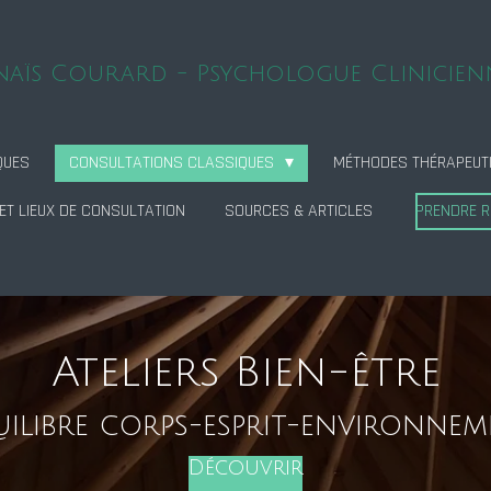
naïs Courard - Psychologue Clinicien
QUES
CONSULTATIONS CLASSIQUES
MÉTHODES THÉRAPEUT
ET LIEUX DE CONSULTATION
SOURCES & ARTICLES
PRENDRE 
Ateliers Bien-être
ilibre corps-esprit-environne
Découvrir