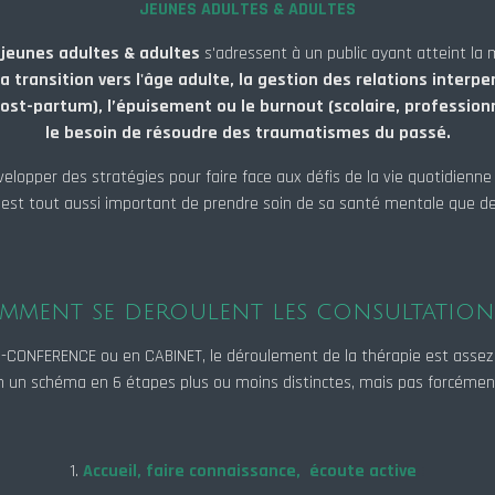
JEUNES ADULTES & ADULTES
r
jeunes adultes & adultes
s'adressent à un public ayant atteint la
la transition vers l'âge adulte, la gestion des relations interpe
ost-partum), l’épuisement ou le burnout (scolaire, professionne
le besoin de résoudre des traumatismes du passé.
velopper des stratégies pour faire face aux défis de la vie quotidienne
il est tout aussi important de prendre soin de sa santé mentale que d
mment se deroulent les consultation
IO-CONFERENCE ou en CABINET, le déroulement de la thérapie est assez 
lon un schéma en 6 étapes plus ou moins distinctes, mais pas forcément
1.
Accueil, faire connaissance, écoute active
: