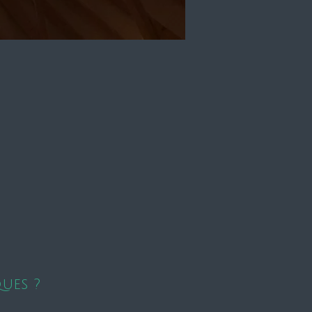
ues ?