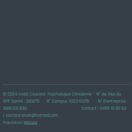
© 2024 Anaïs Courard- Psychologue Clinicienne N° de Visa du
SPF Santé :
383270
N° Compsy: 932241379. N° d’entreprise :
1009.126.830. Contact : 0499 10 80 93
/ courard-anais@hotmail.com
Propulsé par
Webador