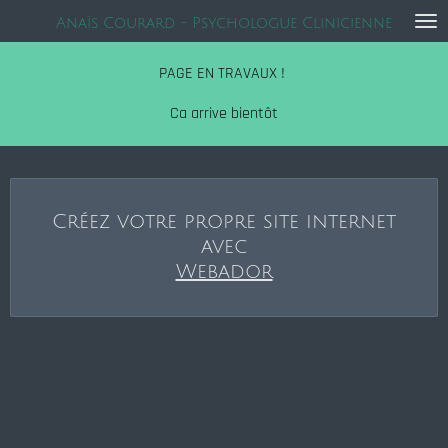
Passer
Anaïs Courard - Psychologue Clinicienne
au
contenu
PAGE EN TRAVAUX !
principal
Ca arrive bientôt
Créez votre propre site internet
avec
Webador